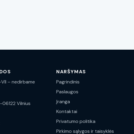
NDOS
NARŠYMAS
I -VII – nedirbame
Pagrindinis
Paslaugos
Įranga
T-06122 Vilnius
Kontaktai
Privatumo politika
2
Pirkimo sąlygos ir taisyklės