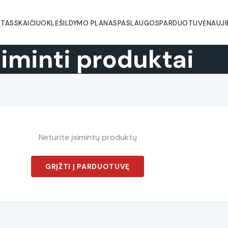
RTAS
SKAIČIUOKLĖ
ŠILDYMO PLANAS
PASLAUGOS
PARDUOTUVĖ
NAUJ
siminti produktai
Neturite įsimintų produktų
GRĮŽTI Į PARDUOTUVĘ