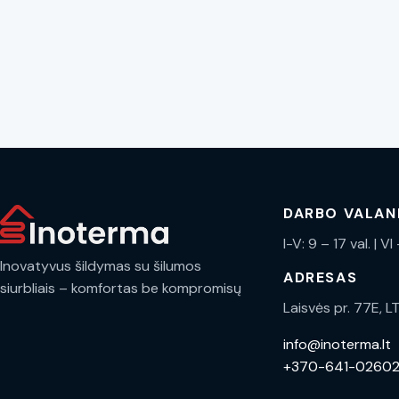
DARBO VALA
I-V: 9 – 17 val. | V
Inovatyvus šildymas su šilumos
ADRESAS
siurbliais – komfortas be kompromisų
Laisvės pr. 77E, L
info@inoterma.lt
+370-641-0260