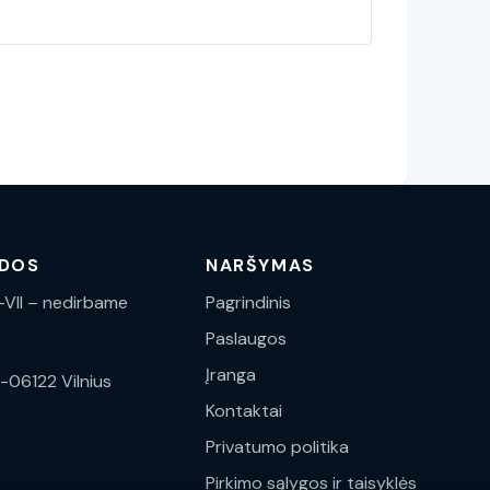
NDOS
NARŠYMAS
I -VII – nedirbame
Pagrindinis
Paslaugos
Įranga
T-06122 Vilnius
Kontaktai
Privatumo politika
2
Pirkimo sąlygos ir taisyklės