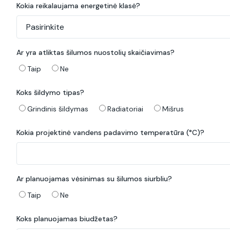
Kokia reikalaujama energetinė klasė?
Ar yra atliktas šilumos nuostolių skaičiavimas?
Taip
Ne
Koks šildymo tipas?
Grindinis šildymas
Radiatoriai
Mišrus
Kokia projektinė vandens padavimo temperatūra (°C)?
Ar planuojamas vėsinimas su šilumos siurbliu?
Taip
Ne
Koks planuojamas biudžetas?