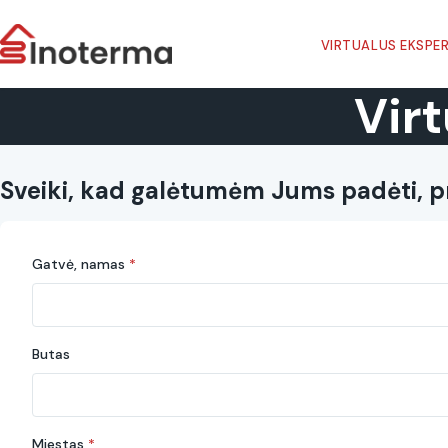
VIRTUALUS EKSPE
Vir
Sveiki, kad galėtumėm Jums padėti, p
Gatvė, namas
*
Butas
Miestas
*