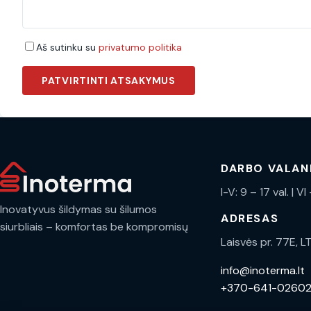
Aš sutinku su
privatumo politika
PATVIRTINTI ATSAKYMUS
DARBO VALA
I-V: 9 – 17 val. | V
Inovatyvus šildymas su šilumos
ADRESAS
siurbliais – komfortas be kompromisų
Laisvės pr. 77E, L
info@inoterma.lt
+370-641-0260