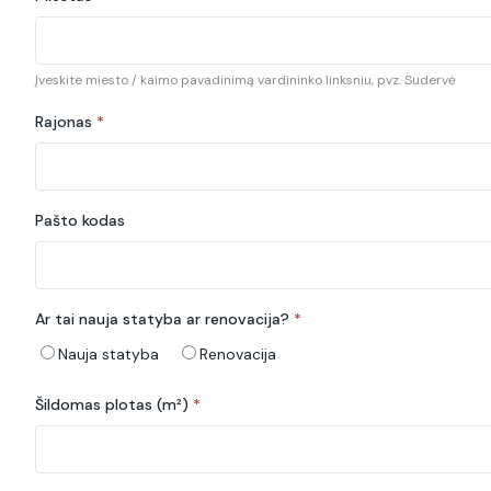
Įveskite miesto / kaimo pavadinimą vardininko linksniu, pvz. Sudervė
Rajonas
*
Pašto kodas
Ar tai nauja statyba ar renovacija?
*
Nauja statyba
Renovacija
Šildomas plotas (m²)
*