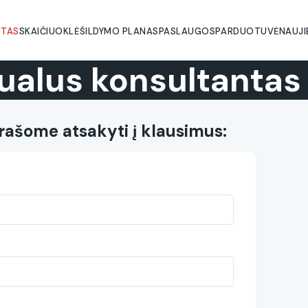
RTAS
SKAIČIUOKLĖ
ŠILDYMO PLANAS
PASLAUGOS
PARDUOTUVĖ
NAUJ
tualus konsultantas
rašome atsakyti į klausimus: