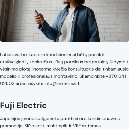
Labai svarbu, kad oro kondicionieriai būtų parinkti
atsižvelgiant į konkrečius Jūsų poreikius bei patalpų šildymo /
vėsinimo plotą. Inoterma kviečia konsultuotis dėl tinkamiausio
modelio ir profesionalaus montavimo. Skambinkite +370 641
02602 arba rašykite info@inoterma.lt.
Fuji Electric
Japonijos įmonė su ilgamete patirtimi oro kondicionavimo
pramonėje. Siūlo split, multi-split ir VRF sistemas