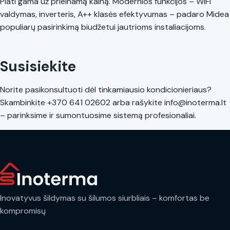
Plati gama už prieinamą kainą. Modernios funkcijos – WiFi
valdymas, inverteris, A++ klasės efektyvumas – padaro Midea
populiarų pasirinkimą biudžetui jautrioms instaliacijoms.
Susisiekite
Norite pasikonsultuoti dėl tinkamiausio kondicionieriaus?
Skambinkite +370 641 02602 arba rašykite info@inoterma.lt
– parinksime ir sumontuosime sistemą profesionaliai.
Inovatyvus šildymas su šilumos siurbliais – komfortas be
kompromisų