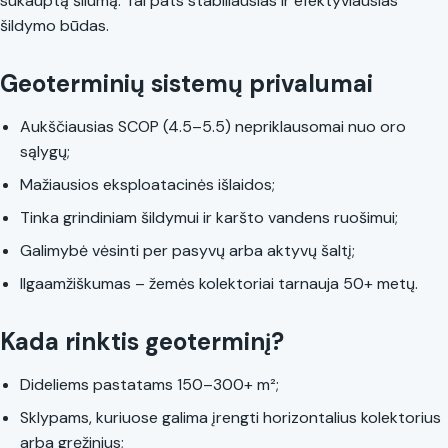
sukauptą šilumą. Tai pats stabiliausias ir efektyviausias
šildymo būdas.
Geoterminių sistemų privalumai
Aukščiausias SCOP (4.5–5.5) nepriklausomai nuo oro
sąlygų;
Mažiausios eksploatacinės išlaidos;
Tinka grindiniam šildymui ir karšto vandens ruošimui;
Galimybė vėsinti per pasyvų arba aktyvų šaltį;
Ilgaamžiškumas – žemės kolektoriai tarnauja 50+ metų.
Kada rinktis geoterminį?
Dideliems pastatams 150–300+ m²;
Sklypams, kuriuose galima įrengti horizontalius kolektorius
arba gręžinius;