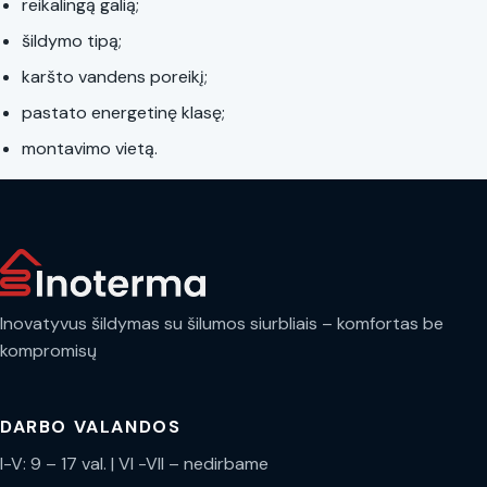
reikalingą galią;
šildymo tipą;
karšto vandens poreikį;
pastato energetinę klasę;
montavimo vietą.
Inovatyvus šildymas su šilumos siurbliais – komfortas be
kompromisų
DARBO VALANDOS
I-V: 9 – 17 val. | VI -VII – nedirbame