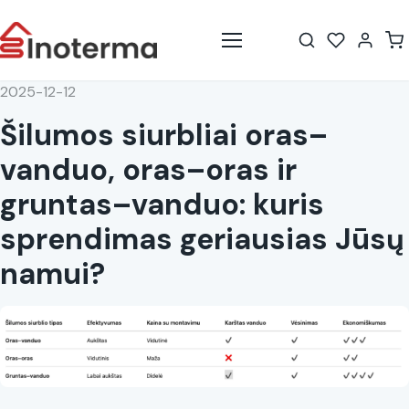
Meniu
2025-12-12
Šilumos siurbliai oras–
vanduo, oras–oras ir
gruntas–vanduo: kuris
sprendimas geriausias Jūsų
namui?