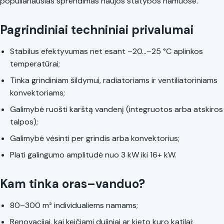
populiariausias sprendimas naujos statybos namuose.
Pagrindiniai techniniai privalumai
Stabilus efektyvumas net esant –20…–25 °C aplinkos
temperatūrai;
Tinka grindiniam šildymui, radiatoriams ir ventiliatoriniams
konvektoriams;
Galimybė ruošti karštą vandenį (integruotos arba atskiros
talpos);
Galimybė vėsinti per grindis arba konvektorius;
Plati galingumo amplitudė nuo 3 kW iki 16+ kW.
Kam tinka oras–vanduo?
80–300 m² individualiems namams;
Renovacijai, kai keičiami dujiniai ar kieto kuro katilai;