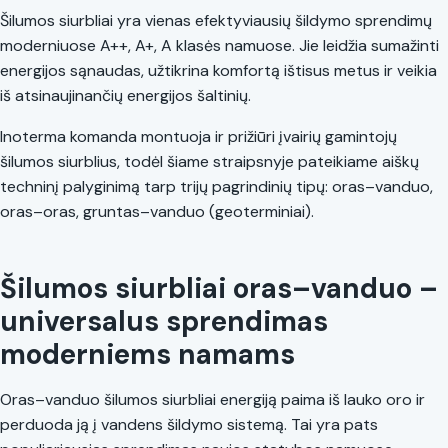
Šilumos siurbliai yra vienas efektyviausių šildymo sprendimų
moderniuose A++, A+, A klasės namuose. Jie leidžia sumažinti
energijos sąnaudas, užtikrina komfortą ištisus metus ir veikia
iš atsinaujinančių energijos šaltinių.
Inoterma komanda montuoja ir prižiūri įvairių gamintojų
šilumos siurblius, todėl šiame straipsnyje pateikiame aiškų
techninį palyginimą tarp trijų pagrindinių tipų: oras–vanduo,
oras–oras, gruntas–vanduo (geoterminiai).
Šilumos siurbliai oras–vanduo –
universalus sprendimas
moderniems namams
Oras–vanduo šilumos siurbliai energiją paima iš lauko oro ir
perduoda ją į vandens šildymo sistemą. Tai yra pats